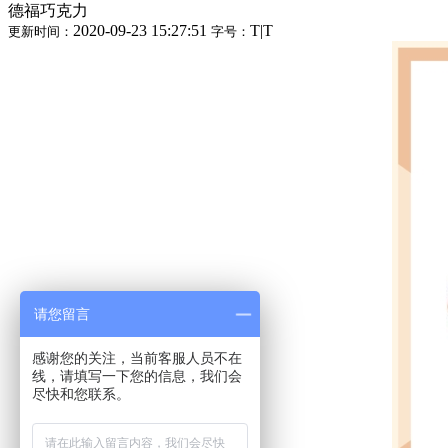
德福巧克力
2020-09-23 15:27:51
T
|
T
更新时间：
字号：
请您留言
感谢您的关注，当前客服人员不在
线，请填写一下您的信息，我们会
尽快和您联系。