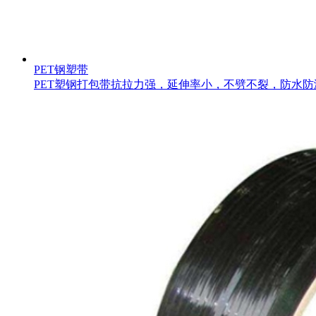
PET钢塑带
PET塑钢打包带抗拉力强，延伸率小，不劈不裂，防水